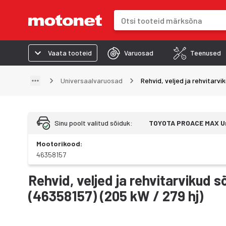
Otsinguväli
Otsingutulemused uuenevad trük
Vaata tooteid
Varuosad
Teenused
Universaalvaruosad
Rehvid, veljed ja rehvitarvi
Sinu poolt valitud sõiduk
:
TOYOTA
PROACE MAX U
Mootorikood
:
46358157
Rehvid, veljed ja rehvitarviku
(46358157) (205 kW / 279 hj)