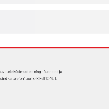
puvatele küsimustele ning nõuandeid ja
nd ka telefoni teel E-R kell 12-16, L