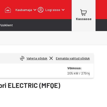
Kaubamaja
Logi sisse
Kassasse
Püsiklient
Vaheta sõiduk
Eemalda valitud sõiduk
Võimsus
:
205 kW / 279 hj
kori ELECTRIC (MFQE)