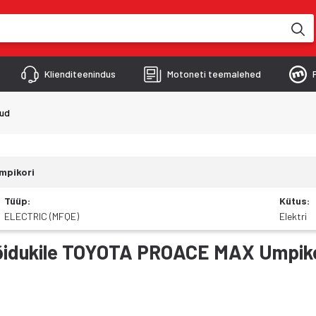
kimise käigus
Klienditeenindus
Motoneti teemalehed
kud
mpikori
Tüüp
:
Kütus
:
ELECTRIC (MFQE)
Elektri
d sõidukile TOYOTA PROACE MAX Umpi