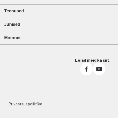
Teenused
Juhised
Motonet
Leiad meid ka siit:
Privaatsuspoliitika