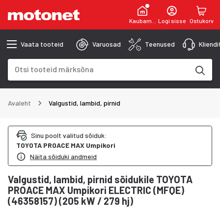
Kaubamaja
Logi sisse
Ostukorv
Vaata tooteid
Varuosad
Teenused
Kliend
Otsinguväli
Otsingutulemused uuenevad trükkimise käigus
Avaleht
Valgustid, lambid, pirnid
Sinu poolt valitud sõiduk
:
TOYOTA
PROACE MAX Umpikori
Näita sõiduki andmeid
Valgustid, lambid, pirnid sõidukile TOYOTA
PROACE MAX Umpikori ELECTRIC (MFQE)
(46358157) (205 kW / 279 hj)