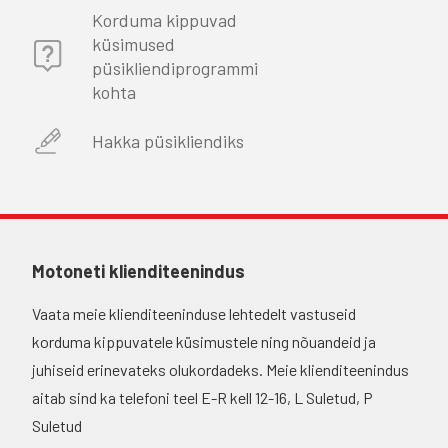
Korduma kippuvad
küsimused
püsikliendiprogrammi
kohta
Hakka püsikliendiks
Motoneti klienditeenindus
Vaata meie klienditeeninduse lehtedelt vastuseid
korduma kippuvatele küsimustele ning nõuandeid ja
juhiseid erinevateks olukordadeks. Meie klienditeenindus
aitab sind ka telefoni teel E-R kell 12-16, L Suletud, P
Suletud