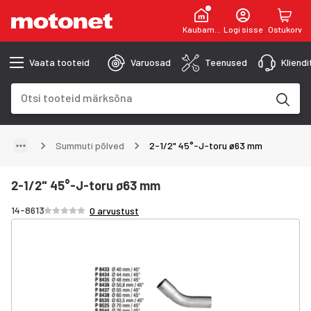
Kaubamaja
Logi sisse
Ostukorv
Vaata tooteid
Varuosad
Teenused
Kliend
Otsinguväli
Otsingutulemused uuenevad trükkimise käigus
Summuti põlved
2-1/2" 45°-J-toru ø63 mm
2-1/2" 45°-J-toru ø63 mm
Hinnang /5 tähte
14-8613
0 arvustust