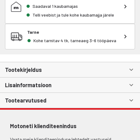
Saadaval 1 kaubamajas
Telli veebist ja tule kohe kaubamajja järele
Tarne
Kohe tarnitav 4 tk, tarneaeg 3-6 tööpäeva
Tootekirjeldus
Lisainformatsioon
Tootearvutused
Motoneti klienditeenindus
Vaata meie klienditeeninduse lehtedelt vastuseid