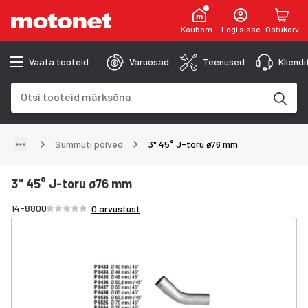
Kaubamaja
Logi sisse
Ostukorv
Vaata tooteid
Varuosad
Teenused
Kliend
Otsinguväli
Otsingutulemused uuenevad trükkimise käigus
Summuti põlved
3" 45° J-toru ø76 mm
3" 45° J-toru ø76 mm
Hinnang /5 tähte
14-8800
0 arvustust