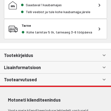
Saadaval 1 kaubamajas
Telli veebist ja tule kohe kaubamajja järele
Tarne
Kohe tarnitav 5 tk, tarneaeg 3-6 tööpäeva
Tootekirjeldus
Lisainformatsioon
Tootearvutused
Motoneti klienditeenindus
Vaata meie klienditeeninduse lehtedelt vastuseid