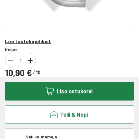
Loe tootekirjeldust
Kogus:
10,90 €
/
tk
Lisa ostukorvi
Telli & Nopi
Vali kaubamaja