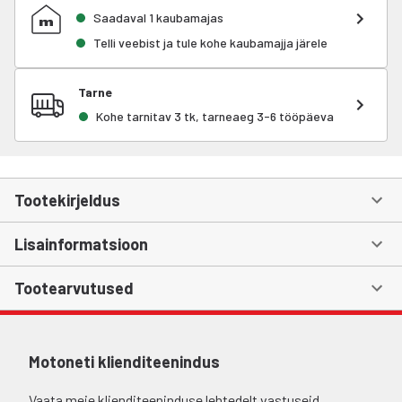
Saadaval 1 kaubamajas
Telli veebist ja tule kohe kaubamajja järele
Tarne
Kohe tarnitav 3 tk, tarneaeg 3-6 tööpäeva
Tootekirjeldus
Lisainformatsioon
Tootearvutused
Motoneti klienditeenindus
Vaata meie klienditeeninduse lehtedelt vastuseid