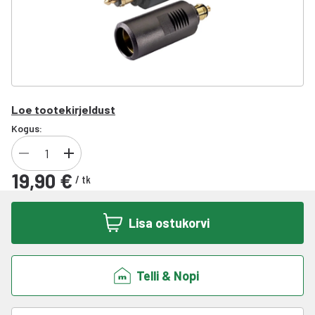
Loe tootekirjeldust
Kogus:
19,90 €
/
tk
Lisa ostukorvi
Telli & Nopi