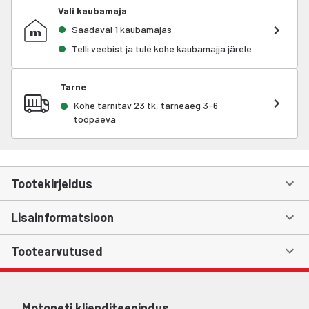
Vali kaubamaja
Saadaval 1 kaubamajas
Telli veebist ja tule kohe kaubamajja järele
Tarne
Kohe tarnitav 23 tk, tarneaeg 3-6
tööpäeva
Tootekirjeldus
Lisainformatsioon
Tootearvutused
Motoneti klienditeenindus