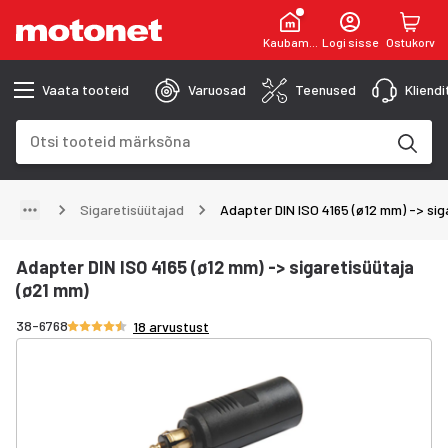
Kaubamaja
Logi sisse
Ostukorv
Vaata tooteid
Varuosad
Teenused
Kliend
Otsinguväli
Otsingutulemused uuenevad trükkimise käigus
Sigaretisüütajad
Adapter DIN ISO 4165 (ø12 mm) -> sig
Adapter DIN ISO 4165 (ø12 mm) -> sigaretisüütaja
(ø21 mm)
Hinnang 4.3/5 tähte
38-6768
18 arvustust