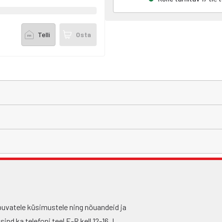
Telli
Osta
puvatele küsimustele ning nõuandeid ja
nd ka telefoni teel E-R kell 12-16, L