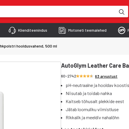
kimise käigus
Klienditeenindus
Motoneti teemalehed
hkpolstri hooldusvahend, 500 ml
AutoGlym Leather Care Ba
Hinnang 4.7/5 tähte
60-2742
63 arvustust
pH-neutraalne ja hooldav koosti
Niisutab ja toidab nahka
Kaitseb tõhusalt plekkide eest
Jätab loomuliku viimistluse
Rikkalik ja meeldiv nahalõhn