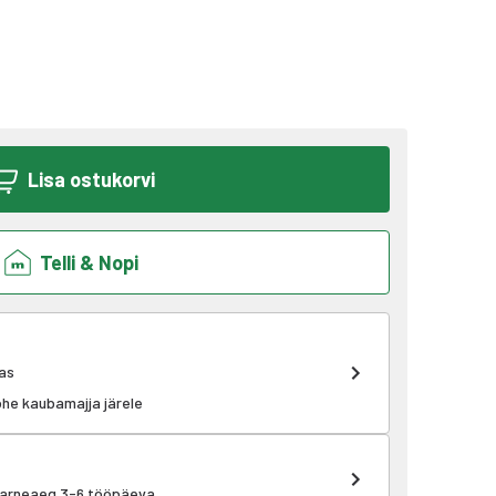
Lisa ostukorvi
Telli & Nopi
as
kohe kaubamajja järele
 tarneaeg 3-6 tööpäeva