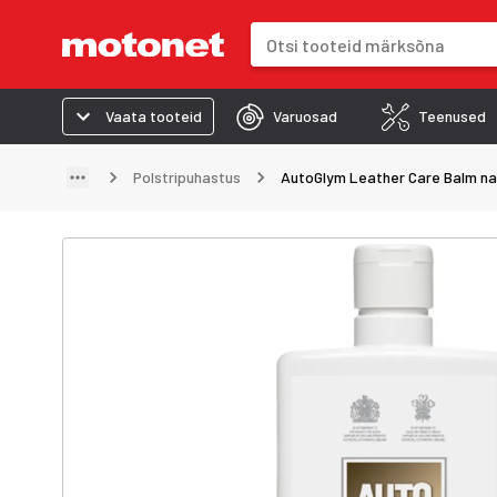
Otsinguväli
Otsingutulemused uuenevad trük
Vaata tooteid
Varuosad
Teenused
Polstripuhastus
AutoGlym Leather Care Balm na