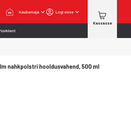
Kaubamaja
Logi sisse
Kassasse
Püsiklient
lm nahkpolstri hooldusvahend, 500 ml
s