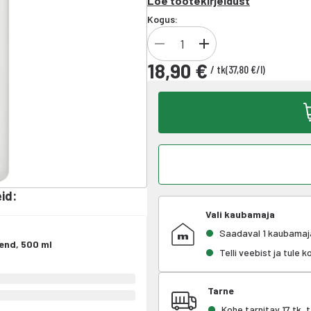
Loe tootekirjeldust
Kogus:
18,90 €
/
tk
(
37,80 €
/
l
)
eid
:
Vali kaubamaja
Saadaval 1 kaubamaj
end, 500 ml
Telli veebist ja tule 
Tarne
Kohe tarnitav 17 tk,