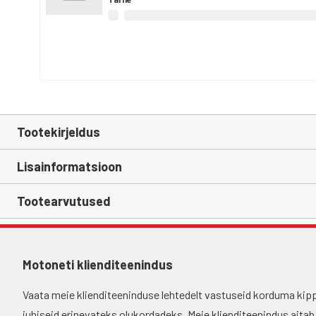
Tootekirjeldus
Lisainformatsioon
Tootearvutused
Motoneti klienditeenindus
Vaata meie klienditeeninduse lehtedelt vastuseid korduma kip
juhiseid erinevateks olukordadeks. Meie klienditeenindus aitab si