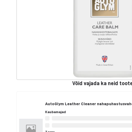
Võid vajada ka neid toot
AutoGlym Leather Cleaner nahapuhastusvah
Kaubamajad
Tarne