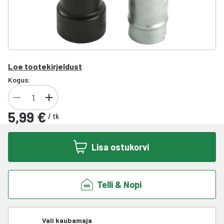
Loe tootekirjeldust
Kogus:
5,99 €
/
tk
Lisa ostukorvi
Telli & Nopi
Vali kaubamaja