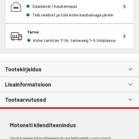
Saadaval 1 kaubamajas
Telli veebist ja tule kohe kaubamajja järele
Tarne
Kohe tarnitav 11 tk, tarneaeg 1-5 tööpäeva
Tootekirjeldus
Lisainformatsioon
Tootearvutused
Motoneti klienditeenindus
Vaata meie klienditeeninduse lehtedelt vastuseid