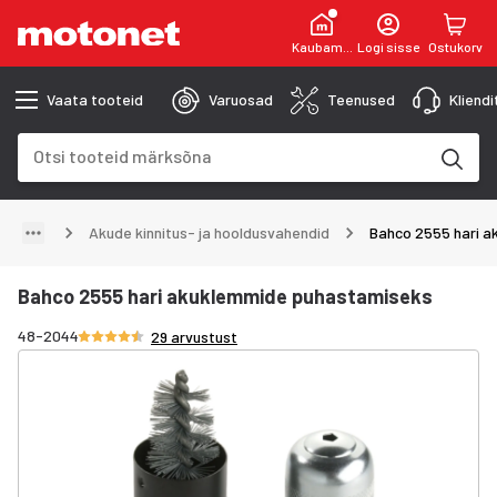
Kaubamaja
Logi sisse
Ostukorv
Vaata tooteid
Varuosad
Teenused
Kliend
Otsinguväli
Otsingutulemused uuenevad trükkimise käigus
Akude kinnitus- ja hooldusvahendid
Bahco 2555 hari 
Bahco 2555 hari akuklemmide puhastamiseks
Hinnang 4.5/5 tähte
48-2044
29 arvustust