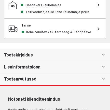
Saadaval 1 kaubamajas
Telli veebist ja tule kohe kaubamajja järele
Tarne
Kohe tarnitav 7 tk, tarneaeg 3-6 tööpäeva
Tootekirjeldus
Lisainformatsioon
Tootearvutused
Motoneti klienditeenindus
Vaata meie klienditeeninduse lehtedelt vastuseid