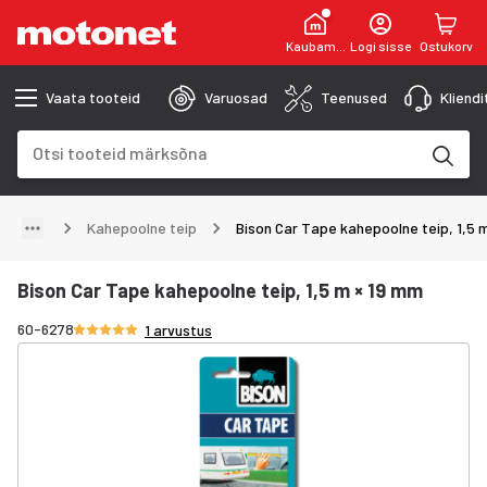
Kaubamaja
Logi sisse
Ostukorv
Vaata tooteid
Varuosad
Teenused
Kliend
Otsinguväli
Otsingutulemused uuenevad trükkimise käigus
Kahepoolne teip
Bison Car Tape kahepoolne teip, 1,5 
Bison Car Tape kahepoolne teip, 1,5 m × 19 mm
Hinnang 5/5 tähte
60-6278
1 arvustus