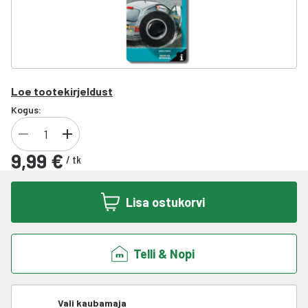
Loe tootekirjeldust
Kogus:
9,99 €
/
tk
Lisa ostukorvi
Telli & Nopi
Vali kaubamaja