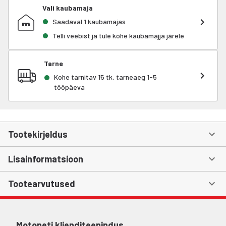
Vali kaubamaja
Saadaval 1 kaubamajas
Telli veebist ja tule kohe kaubamajja järele
Tarne
Kohe tarnitav 15 tk, tarneaeg 1-5
tööpäeva
Tootekirjeldus
Lisainformatsioon
Tootearvutused
Motoneti klienditeenindus