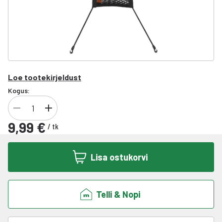
Loe tootekirjeldust
Kogus:
9,99 €
/
tk
Lisa ostukorvi
Telli & Nopi