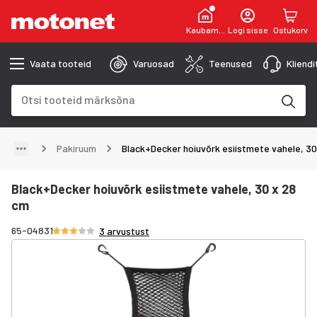
Kaubamaja
Logi sisse
Ostukorv
Vaata tooteid
Varuosad
Teenused
Kliend
Otsinguväli
Otsingutulemused uuenevad trükkimise käigus
Pakiruum
Black+Decker hoiuvõrk esiistmete vahele, 30
Black+Decker hoiuvõrk esiistmete vahele, 30 x 28
cm
Hinnang 3/5 tähte
65-04831
3 arvustust