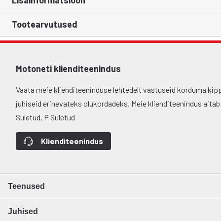
Lisainformatsioon
Tootearvutused
Motoneti klienditeenindus
Vaata meie klienditeeninduse lehtedelt vastuseid korduma kip
juhiseid erinevateks olukordadeks. Meie klienditeenindus aitab si
Suletud, P Suletud
Klienditeenindus
Teenused
Juhised