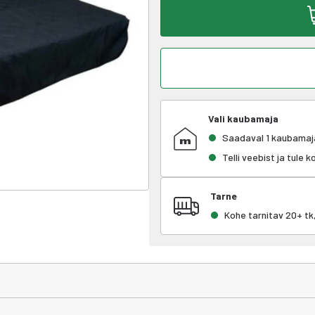
Vali kaubamaja
Saadaval 1 kaubamaj
Telli veebist ja tule 
Tarne
Kohe tarnitav 20+ t