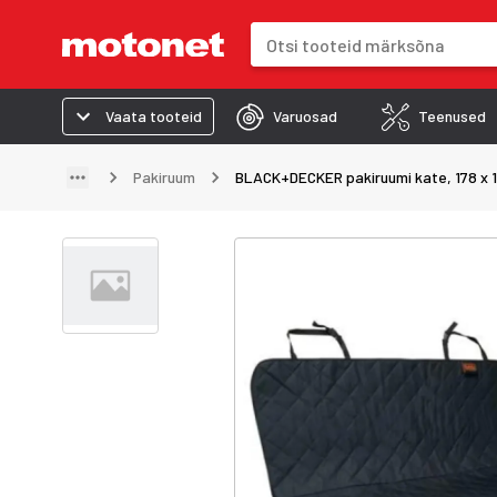
Otsinguväli
Otsingutulemused uuenevad trük
Vaata tooteid
Varuosad
Teenused
Pakiruum
BLACK+DECKER pakiruumi kate, 178 x 