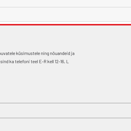
puvatele küsimustele ning nõuandeid ja
nd ka telefoni teel E-R kell 12-16, L