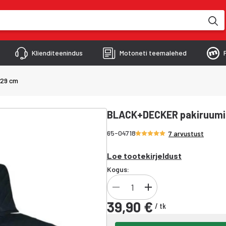
kimise käigus
Klienditeenindus
Motoneti teemalehed
129 cm
BLACK+DECKER pakiruumi k
Hinnang 4.9/5 tähte
65-04718
7 arvustust
Loe tootekirjeldust
Kogus:
39,90 €
/
tk