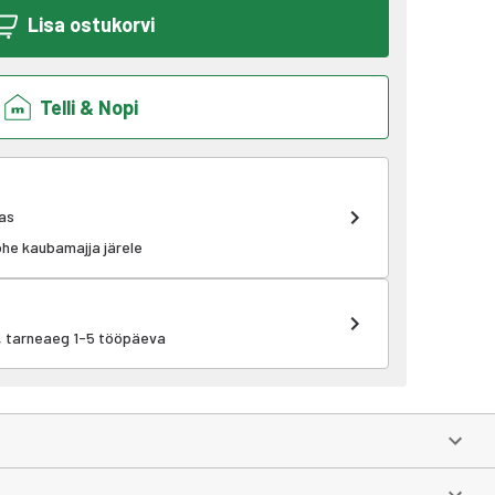
Lisa ostukorvi
Telli & Nopi
as
kohe kaubamajja järele
k, tarneaeg 1-5 tööpäeva