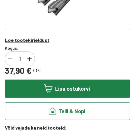
Loe tootekirjeldust
Kogus:
37,90 €
/
tk
Lisa ostukorvi
Telli & Nopi
Võid vajada ka neid tooteid
: