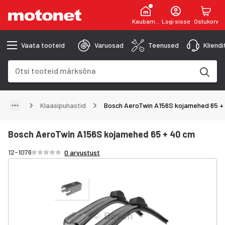
Kaubamaja
Logi sisse
Ostukorv
Vaata tooteid
Varuosad
Teenused
Kliend
Otsinguväli
Otsingutulemused uuenevad trükkimise käigus
Klaasipuhastid
Bosch AeroTwin A156S kojamehed 65 +
Bosch AeroTwin A156S kojamehed 65 + 40 cm
Hinnang /5 tähte
12-1076
0 arvustust