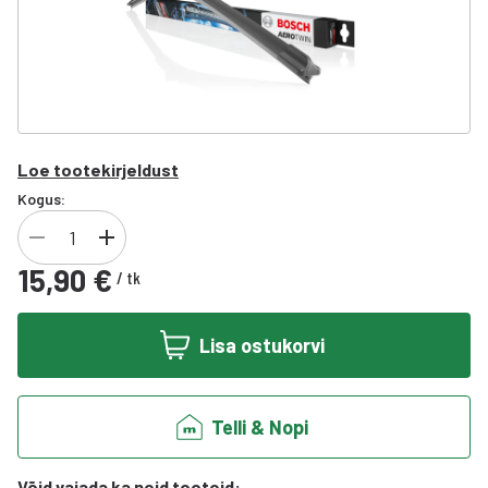
Loe tootekirjeldust
Kogus:
15,90 €
/
tk
Lisa ostukorvi
Telli & Nopi
Võid vajada ka neid tooteid
: