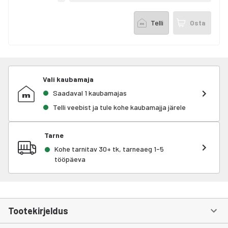
Telli
Osta
Vali kaubamaja
Saadaval 1 kaubamajas
Telli veebist ja tule kohe kaubamajja järele
Tarne
Kohe tarnitav 30+ tk, tarneaeg 1-5
tööpäeva
Tootekirjeldus