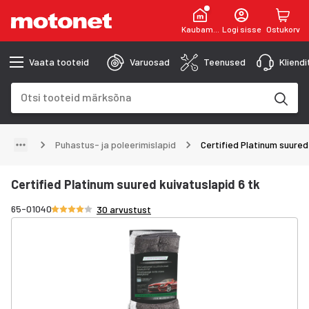
Kaubamaja
Logi sisse
Ostukorv
Vaata tooteid
Varuosad
Teenused
Kliend
Otsinguväli
Otsingutulemused uuenevad trükkimise käigus
Puhastus- ja poleerimislapid
Certified Platinum suured
Certified Platinum suured kuivatuslapid 6 tk
Hinnang 3.9/5 tähte
65-01040
30 arvustust