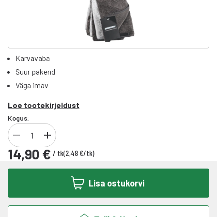
Karvavaba
Suur pakend
Väga imav
Loe tootekirjeldust
Kogus:
14,90 €
/
tk
(
2,48 €
/
tk
)
Lisa ostukorvi