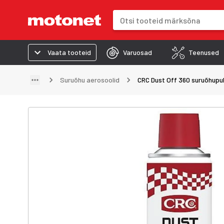
Otsinguväli
Otsingutulemused uuenevad trük
Vaata tooteid
Varuosad
Teenused
Suruõhu aerosoolid
CRC Dust Off 360 suruõhupu