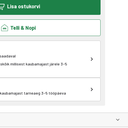
Lisa ostukorvi
Telli & Nopi
 saadaval
ükskõik millisest kaubamajast järele 3-5
t kaubamajast tarneaeg 3-5 tööpäeva