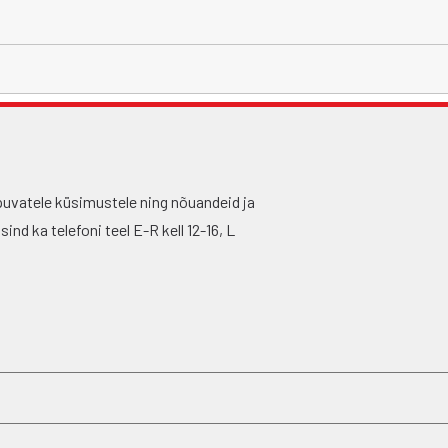
puvatele küsimustele ning nõuandeid ja
nd ka telefoni teel E-R kell 12-16, L