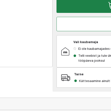
Vali kaubamaja
Ei ole kaubamajades
Telli veebist ja tule 
tööpäeva jooksul
Tarne
Kättesaamine ainul