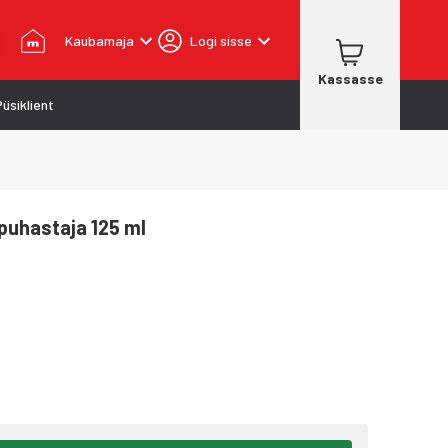
Kaubamaja
Logi sisse
Kassasse
Püsiklient
puhastaja 125 ml