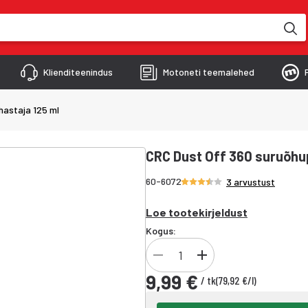
kimise käigus
Klienditeenindus
Motoneti teemalehed
hastaja 125 ml
CRC Dust Off 360 suruõhu
Hinnang 3.3/5 tähte
60-6072
3 arvustust
Loe tootekirjeldust
Kogus:
9,99 €
/
tk
(
79,92 €
/
l
)