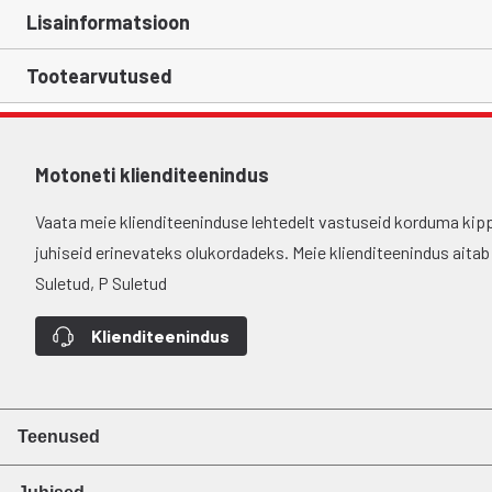
Lisainformatsioon
Tootearvutused
Motoneti klienditeenindus
Vaata meie klienditeeninduse lehtedelt vastuseid korduma kip
juhiseid erinevateks olukordadeks. Meie klienditeenindus aitab si
Suletud, P Suletud
Klienditeenindus
Teenused