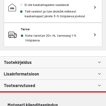
Ei ole kaubamajades saadaval
Telli veebist ja tule ükskõik millisest
kaubamajast järele 3-5 tööpäeva jooksul
Tarne
Kohe tarnitav 20+ tk, tarneaeg 1-5
tööpäeva
Tootekirjeldus
Lisainformatsioon
Tootearvutused
Motoneti klienditeenindus