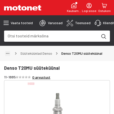
Kaubamaja
Logi sisse
Ostukorv
Vaata tooteid
Varuosad
Teenused
Kliend
Otsinguväli
Otsingutulemused uuenevad trükkimise käigus
Süüteküünlad Denso
Denso T20MU süüteküünal
Denso T20MU süüteküünal
Hinnang /5 tähte
11-1885
0 arvustust