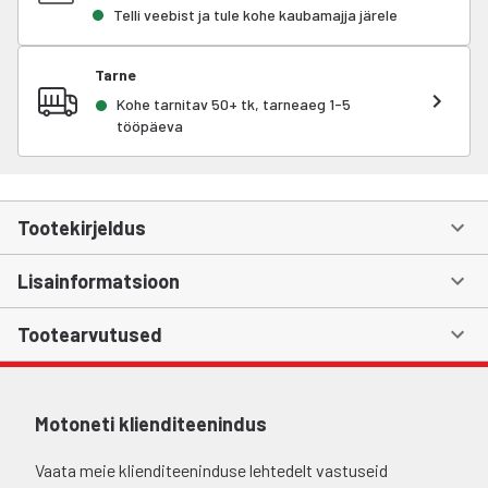
Telli veebist ja tule kohe kaubamajja järele
Tarne
Kohe tarnitav 50+ tk, tarneaeg 1-5
tööpäeva
Tootekirjeldus
Lisainformatsioon
Tootearvutused
Motoneti klienditeenindus
Vaata meie klienditeeninduse lehtedelt vastuseid