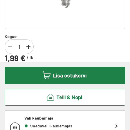
Kogus:
1,99 €
/
tk
Lisa ostukorvi
Telli & Nopi
Vali kaubamaja
Saadaval 1 kaubamajas