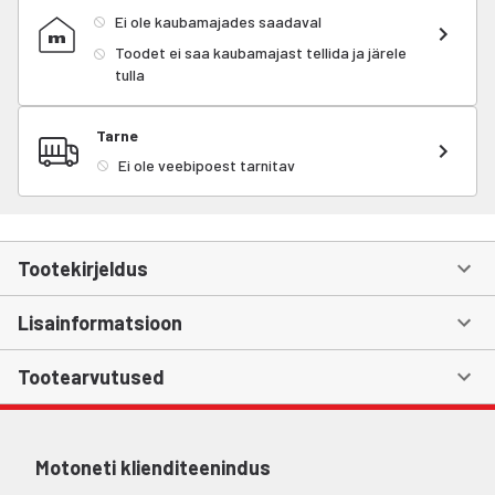
Ei ole kaubamajades saadaval
Toodet ei saa kaubamajast tellida ja järele
tulla
Tarne
Ei ole veebipoest tarnitav
Tootekirjeldus
Lisainformatsioon
Tootearvutused
Motoneti klienditeenindus