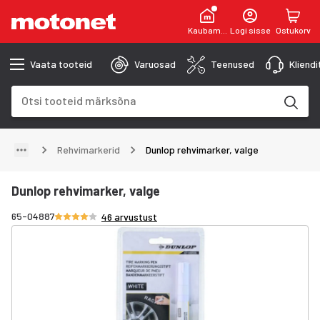
Kaubamaja
Logi sisse
Ostukorv
Vaata tooteid
Varuosad
Teenused
Kliend
Otsinguväli
Otsingutulemused uuenevad trükkimise käigus
Rehvimarkerid
Dunlop rehvimarker, valge
Dunlop rehvimarker, valge
Hinnang 4.1/5 tähte
65-04887
46 arvustust