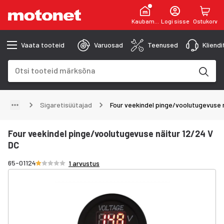
Kaubamaja
Logi sisse
Ostukorv
Vaata tooteid
Varuosad
Teenused
Kliend
Otsinguväli
Otsingutulemused uuenevad trükkimise käigus
Sigaretisüütajad
Four veekindel pinge/voolutugevuse n
Four veekindel pinge/voolutugevuse näitur 12/24 V
DC
Hinnang 1/5 tähte
65-01124
1 arvustus