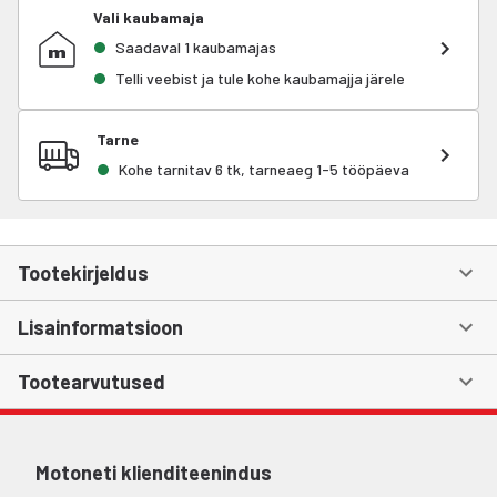
Vali kaubamaja
Saadaval 1 kaubamajas
Telli veebist ja tule kohe kaubamajja järele
Tarne
Kohe tarnitav 6 tk, tarneaeg 1-5 tööpäeva
Tootekirjeldus
Lisainformatsioon
Tootearvutused
Motoneti klienditeenindus