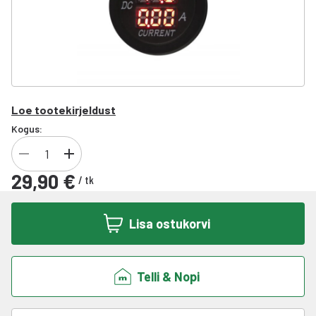
Loe tootekirjeldust
Kogus:
29,90 €
/
tk
Lisa ostukorvi
Telli & Nopi