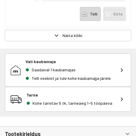
Telli
Osta
Näita kõiki
Vali kaubamaja
Saadaval 1 kaubamajas
Telli veebist ja tule kohe kaubamajja järele
Tarne
Kohe tarnitav 5 tk, tarneaeg 1-5 tööpäeva
Tootekirjeldus