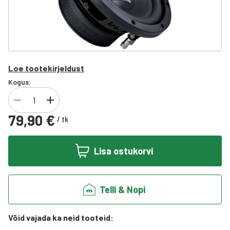
Loe tootekirjeldust
Kogus:
79,90 €
/
tk
Lisa ostukorvi
Telli & Nopi
Võid vajada ka neid tooteid
: