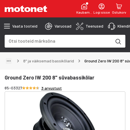
Kaubamaja
Logi sisse
Ostukorv
Vaata tooteid
Varuosad
Teenused
Kliend
Otsinguväli
Otsingutulemused uuenevad trükkimise käigus
8" ja väiksemad bassikõlarid
Ground Zero IW 200 8" sü
Ground Zero IW 200 8" süvabassikõlar
Hinnang 4.7/5 tähte
65-03327
3 arvustust