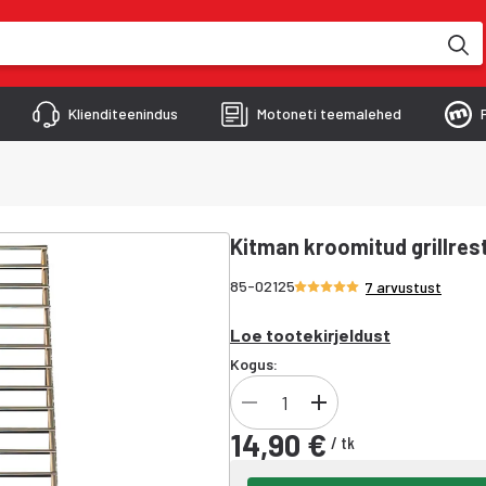
kimise käigus
Klienditeenindus
Motoneti teemalehed
Kitman kroomitud grillres
Hinnang 4.9/5 tähte
85-02125
7 arvustust
Loe tootekirjeldust
Kogus:
14,90 €
/
tk