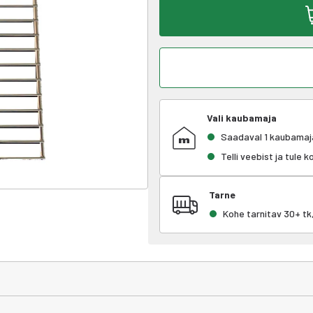
Vali kaubamaja
Saadaval 1 kaubamaj
Telli veebist ja tule 
Tarne
Kohe tarnitav 30+ t