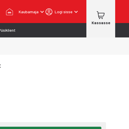
Kaubamaja
Logi sisse
Kassasse
Püsiklient
t