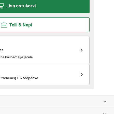
Lisa ostukorvi
Telli & Nopi
as
kohe kaubamajja järele
k, tarneaeg 1-5 tööpäeva