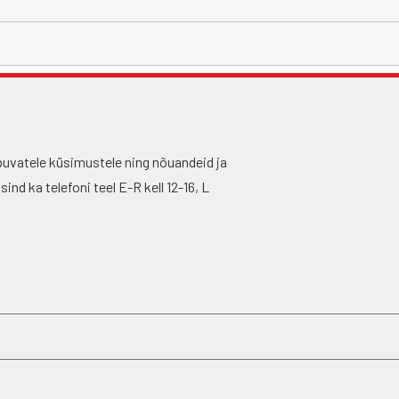
puvatele küsimustele ning nõuandeid ja
nd ka telefoni teel E-R kell 12-16, L