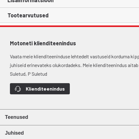
Lisainformatsioon
Tootearvutused
Motoneti klienditeenindus
Vaata meie klienditeeninduse lehtedelt vastuseid korduma kip
juhiseid erinevateks olukordadeks. Meie klienditeenindus aitab si
Suletud, P Suletud
Klienditeenindus
Teenused
Juhised