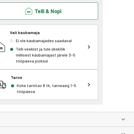
Telli & Nopi
Vali kaubamaja
Ei ole kaubamajades saadaval
Telli veebist ja tule ükskõik
millisest kaubamajast järele 3-5
tööpäeva jooksul
Tarne
Kohe tarnitav 8 tk, tarneaeg 1-5
tööpäeva