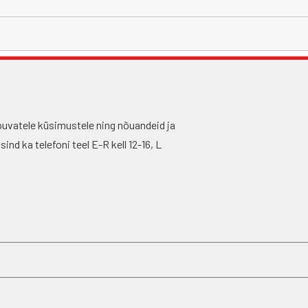
puvatele küsimustele ning nõuandeid ja
nd ka telefoni teel E-R kell 12-16, L