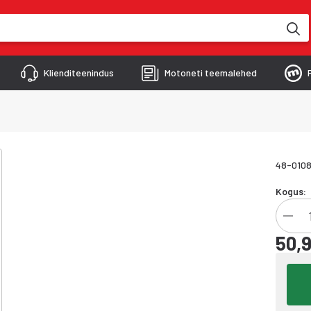
kimise käigus
Klienditeenindus
Motoneti teemalehed
48-010
Kogus:
50,