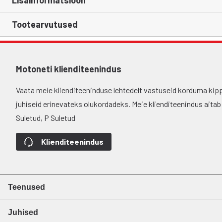
Lisainformatsioon
Tootearvutused
Motoneti klienditeenindus
Vaata meie klienditeeninduse lehtedelt vastuseid korduma kip
juhiseid erinevateks olukordadeks. Meie klienditeenindus aitab si
Suletud, P Suletud
Klienditeenindus
Teenused
Juhised