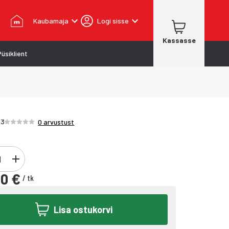
Kaubamaja
Logi sisse
Kassasse
Püsiklient
Hinnang /5 tähte
83
0 arvustust
90 €
/
tk
Lisa ostukorvi