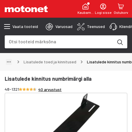
Kaubamaja
Logi sisse
Ostukorv
Vaata tooteid
Varuosad
Teenused
Kliend
Otsinguväli
Otsingutulemused uuenevad trükkimise käigus
Lisatulede toed ja kinnitused
Lisatulede kinnitus numbr
Lisatulede kinnitus numbrimärgi alla
Hinnang 4.5/5 tähte
48-1321
40 arvustust