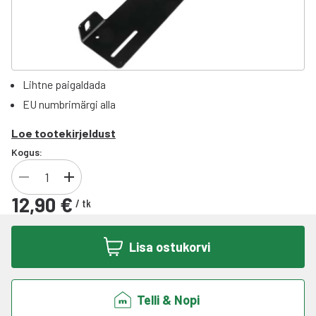
Lihtne paigaldada
EU numbrimärgi alla
Loe tootekirjeldust
Kogus:
12,90 €
/
tk
Lisa ostukorvi
Telli & Nopi