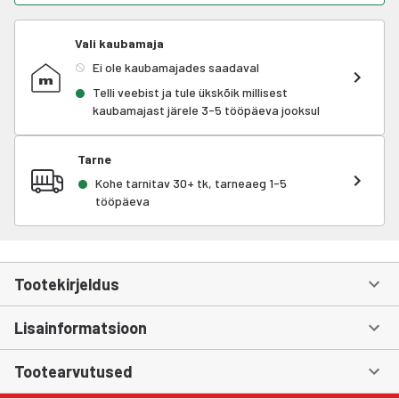
Vali kaubamaja
Ei ole kaubamajades saadaval
Telli veebist ja tule ükskõik millisest
kaubamajast järele 3-5 tööpäeva jooksul
Tarne
Kohe tarnitav 30+ tk, tarneaeg 1-5
tööpäeva
Tootekirjeldus
Lisainformatsioon
Tootearvutused