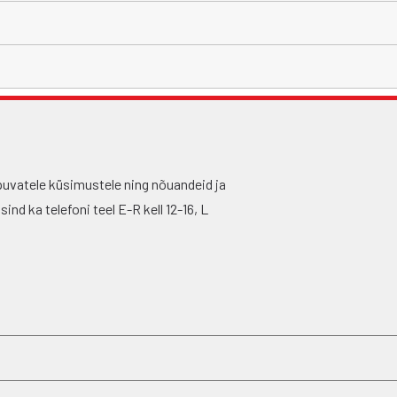
puvatele küsimustele ning nõuandeid ja
nd ka telefoni teel E-R kell 12-16, L