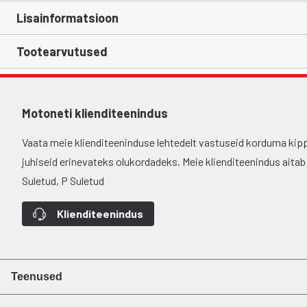
Lisainformatsioon
Tootearvutused
Motoneti klienditeenindus
Vaata meie klienditeeninduse lehtedelt vastuseid korduma kip
juhiseid erinevateks olukordadeks. Meie klienditeenindus aitab si
Suletud, P Suletud
Klienditeenindus
Teenused