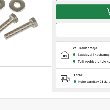
Vali kaubamaja
Saadaval 1 kaubamaj
Telli veebist ja tule 
Tarne
Kohe tarnitav 21 tk,