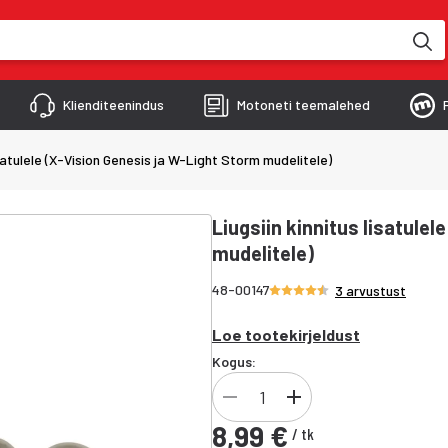
kimise käigus
Klienditeenindus
Motoneti teemalehed
isatulele (X-Vision Genesis ja W-Light Storm mudelitele)
Liugsiin kinnitus lisatule
mudelitele)
Hinnang 4.3/5 tähte
48-00147
3 arvustust
Loe tootekirjeldust
Kogus:
8,99 €
/
tk