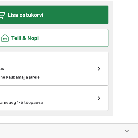
Lisa ostukorvi
Telli & Nopi
as
kohe kaubamajja järele
 tarneaeg 1-5 tööpäeva