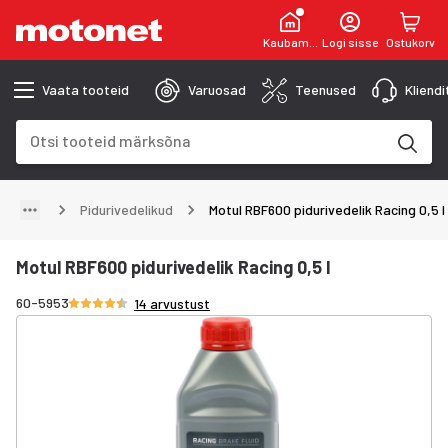
Kaubamaja
Logi sisse
Ostukorv
Vaata tooteid
Varuosad
Teenused
Kliend
Otsinguväli
Otsingutulemused uuenevad trükkimise käigus
Pidurivedelikud
Motul RBF600 pidurivedelik Racing 0,5 l
Motul RBF600 pidurivedelik Racing 0,5 l
Hinnang 4.7/5 tähte
60-5953
14 arvustust