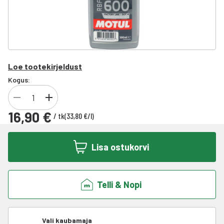
Loe tootekirjeldust
Kogus:
16,90 €
/
tk
(
33,80 €
/
l
)
Lisa ostukorvi
Telli & Nopi
Vali kaubamaja