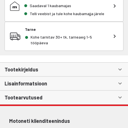
Saadaval 1 kaubamajas
Telli veebist ja tule kohe kaubamajja järele
Tarne
Kohe tarnitav 30+ tk, tarneaeg 1-5
tööpäeva
Tootekirjeldus
Lisainformatsioon
Tootearvutused
Motoneti klienditeenindus