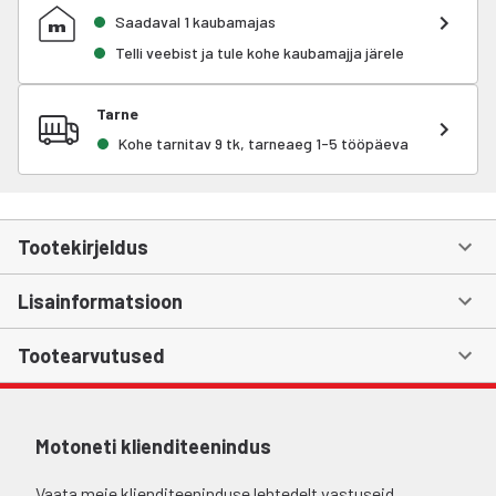
Saadaval 1 kaubamajas
Telli veebist ja tule kohe kaubamajja järele
Tarne
Kohe tarnitav 9 tk, tarneaeg 1-5 tööpäeva
Tootekirjeldus
Lisainformatsioon
Tootearvutused
Motoneti klienditeenindus
Vaata meie klienditeeninduse lehtedelt vastuseid