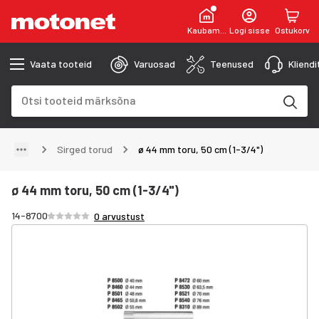
Kaubamaja
Logi sisse
Ostukorv
Vaata tooteid
Varuosad
Teenused
Kliend
Otsinguväli
Otsingutulemused uuenevad trükkimise käigus
Sirged torud
ø 44 mm toru, 50 cm (1-3/4")
ø 44 mm toru, 50 cm (1-3/4")
Hinnang /5 tähte
14-8700
0 arvustust