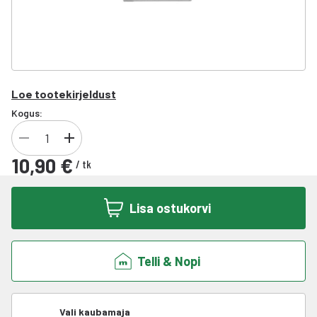
Loe tootekirjeldust
Kogus:
10,90 €
/
tk
Lisa ostukorvi
Telli & Nopi
Vali kaubamaja