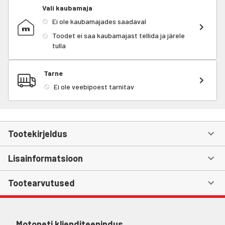
Vali kaubamaja
Ei ole kaubamajades saadaval
Toodet ei saa kaubamajast tellida ja järele
tulla
Tarne
Ei ole veebipoest tarnitav
Tootekirjeldus
Lisainformatsioon
Tootearvutused
Motoneti klienditeenindus