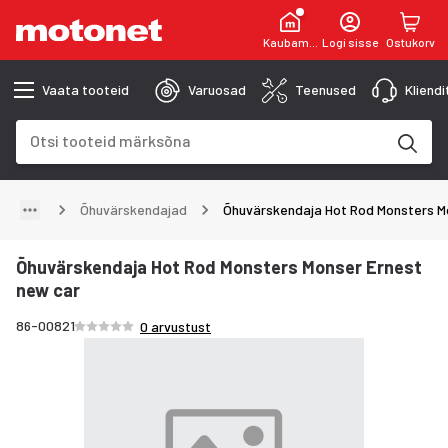
Kaubamaja
Logi sisse
Ostukorv
Vaata tooteid
Varuosad
Teenused
Kliend
Otsinguväli
Otsingutulemused uuenevad trükkimise käigus
Õhuvärskendajad
Õhuvärskendaja Hot Rod Monsters M
Õhuvärskendaja Hot Rod Monsters Monser Ernest
new car
Hinnang /5 tähte
86-00821
0 arvustust