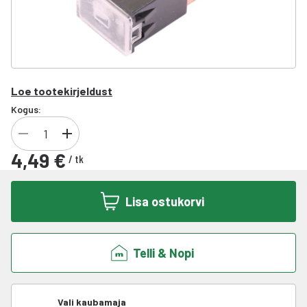
Loe tootekirjeldust
Kogus:
4,49 €
/
tk
Lisa ostukorvi
Telli & Nopi
Vali kaubamaja