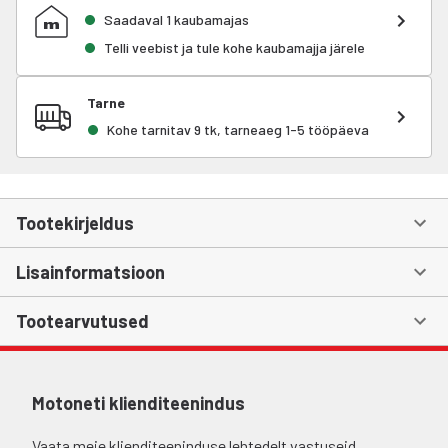
Saadaval 1 kaubamajas
Telli veebist ja tule kohe kaubamajja järele
Tarne
Kohe tarnitav 9 tk, tarneaeg 1-5 tööpäeva
Tootekirjeldus
Lisainformatsioon
Tootearvutused
Motoneti klienditeenindus
Vaata meie klienditeeninduse lehtedelt vastuseid