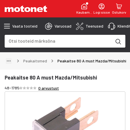
Kaubamaja
Logi sisse
Ostukorv
Vaata tooteid
Varuosad
Teenused
Kliend
Otsinguväli
Otsingutulemused uuenevad trükkimise käigus
Peakaitsmed
Peakaitse 80 A must Mazda/Mitsubishi
Peakaitse 80 A must Mazda/Mitsubishi
Hinnang /5 tähte
48-1785
0 arvustust