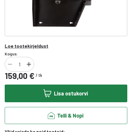
Loe tootekirjeldust
Kogus:
159,00 €
/
tk
Lisa ostukorvi
Telli & Nopi
Võid vajada ka neid tooteid
: