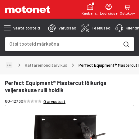
Kaubamaja
Logi sisse
Ostukorv
Vaata tooteid
Varuosad
Teenused
Kliend
Otsinguväli
Otsingutulemused uuenevad trükkimise käigus
Rattaremonditarvikud
Perfect Equipment® Mastercut lõi
Perfect Equipment® Mastercut lõikuriga
veljeraskuse rulli hoidik
Hinnang /5 tähte
80-12730
0 arvustust