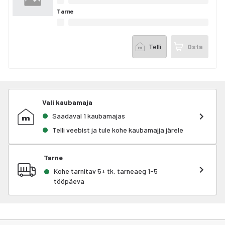
Tarne
Telli
Osta
Vali kaubamaja
Saadaval 1 kaubamajas
Telli veebist ja tule kohe kaubamajja järele
Tarne
Kohe tarnitav 5+ tk, tarneaeg 1-5
tööpäeva