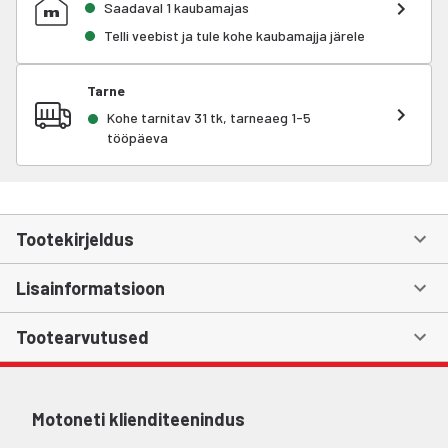
Saadaval 1 kaubamajas
Telli veebist ja tule kohe kaubamajja järele
Tarne
Kohe tarnitav 31 tk, tarneaeg 1-5
tööpäeva
Tootekirjeldus
Lisainformatsioon
Tootearvutused
Motoneti klienditeenindus