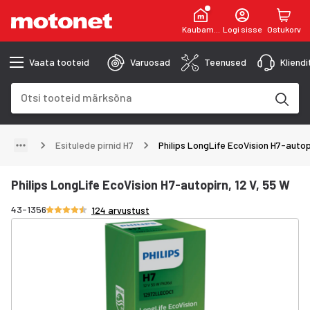
Kaubamaja
Logi sisse
Ostukorv
Vaata tooteid
Varuosad
Teenused
Kliend
Otsinguväli
Otsingutulemused uuenevad trükkimise käigus
Esitulede pirnid H7
Philips LongLife EcoVision H7-autopi
Philips LongLife EcoVision H7-autopirn, 12 V, 55 W
Hinnang 4.7/5 tähte
43-1356
124 arvustust