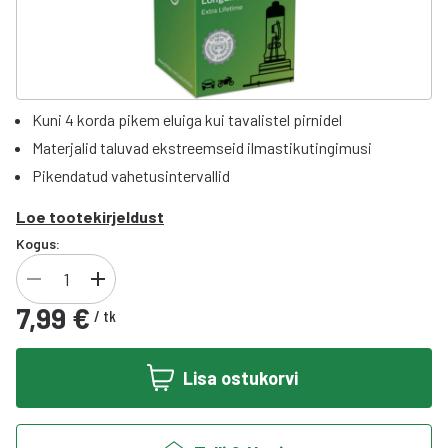
Kuni 4 korda pikem eluiga kui tavalistel pirnidel
Materjalid taluvad ekstreemseid ilmastikutingimusi
Pikendatud vahetusintervallid
Loe tootekirjeldust
Kogus:
7,99 €
/
tk
Lisa ostukorvi