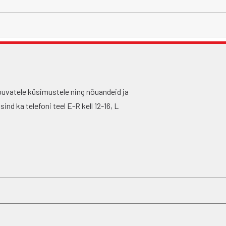
puvatele küsimustele ning nõuandeid ja
nd ka telefoni teel E-R kell 12-16, L