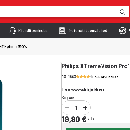
kimise käigus
Klienditeenindus
Motoneti teemalehed
H11-pirn, +150%
Philips XTremeVision Pro1
Hinnang 4/5 tähte
43-1863
24 arvustust
Loe tootekirjeldust
Kogus:
19,90 €
/
tk