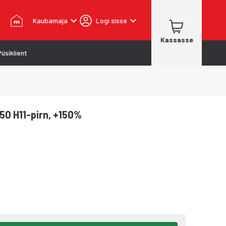
Kaubamaja
Logi sisse
Kassasse
Püsiklient
50 H11-pirn, +150%