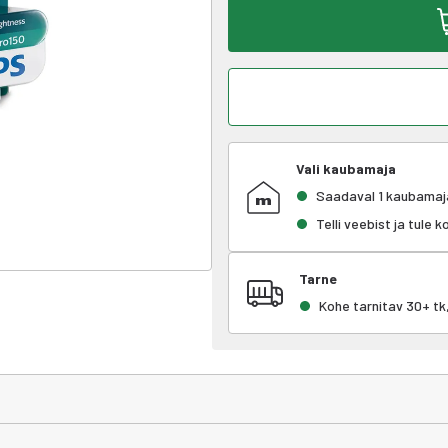
Vali kaubamaja
Saadaval 1 kaubamaj
Telli veebist ja tule 
Tarne
Kohe tarnitav 30+ t