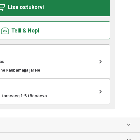
Lisa ostukorvi
Telli & Nopi
as
kohe kaubamajja järele
k, tarneaeg 1-5 tööpäeva