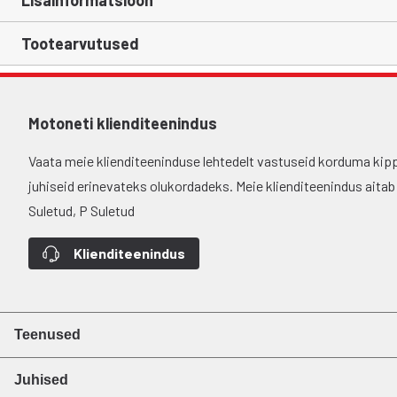
Lisainformatsioon
Tootearvutused
Motoneti klienditeenindus
Vaata meie klienditeeninduse lehtedelt vastuseid korduma kip
juhiseid erinevateks olukordadeks. Meie klienditeenindus aitab si
Suletud, P Suletud
Klienditeenindus
Teenused
Juhised