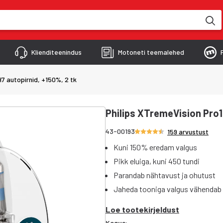
kimise käigus
Klienditeenindus
Motoneti teemalehed
7 autopirnid, +150%, 2 tk
Philips XTremeVision Pro1
Hinnang 4.5/5 tähte
43-00193
159 arvustust
Kuni 150% eredam valgus
Pikk eluiga, kuni 450 tundi
Parandab nähtavust ja ohutust
Jaheda tooniga valgus vähendab
Loe tootekirjeldust
Kogus: