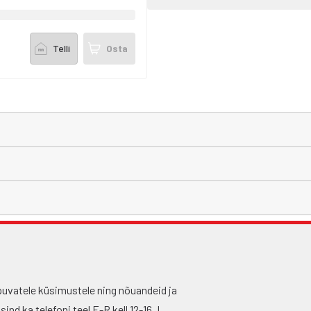
Telli
Osta
puvatele küsimustele ning nõuandeid ja
nd ka telefoni teel E-R kell 12-16, L