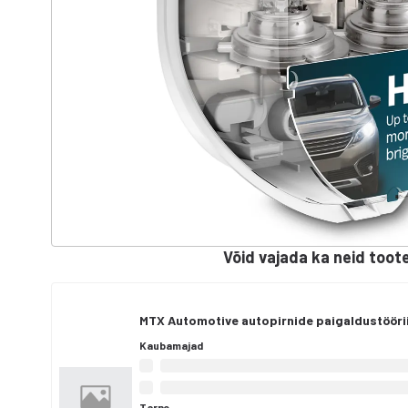
Võid vajada ka neid toot
MTX Automotive autopirnide paigaldustööri
Kaubamajad
Tarne