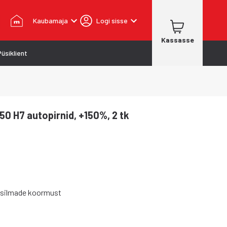
Kaubamaja
Logi sisse
Kassasse
Püsiklient
50 H7 autopirnid, +150%, 2 tk
 silmade koormust