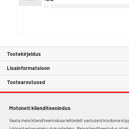
Tootekirjeldus
Lisainformatsioon
Tootearvutused
Motoneti klienditeenindus
Vaata meie klienditeeninduse lehtedelt vastuseid korduma kip
juhiseid erinevateks olukordadeks. Meie klienditeenindus aitab si