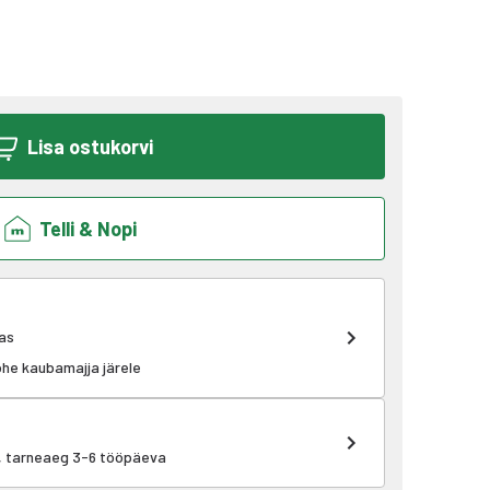
Lisa ostukorvi
Telli & Nopi
as
kohe kaubamajja järele
k, tarneaeg 3-6 tööpäeva