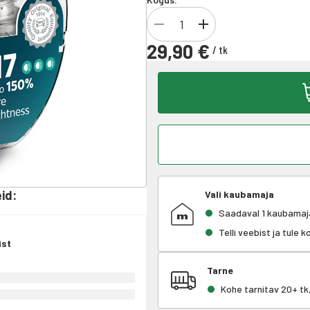
29,90 €
/
tk
eid
:
Vali kaubamaja
Saadaval 1 kaubamaj
Telli veebist ja tule 
ist
Tarne
Kohe tarnitav 20+ t