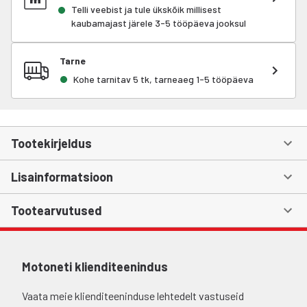
Telli veebist ja tule ükskõik millisest
kaubamajast järele 3-5 tööpäeva jooksul
Tarne
Kohe tarnitav 5 tk, tarneaeg 1-5 tööpäeva
Tootekirjeldus
Lisainformatsioon
Tootearvutused
Motoneti klienditeenindus
Vaata meie klienditeeninduse lehtedelt vastuseid