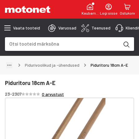
Kaubamaja
Logi sisse
Ostukorv
Vaata tooteid
Varuosad
Teenused
Kliend
Otsinguväli
Otsingutulemused uuenevad trükkimise käigus
Pidurivoolikud ja -ühendused
Piduritoru 18cm A-E
Piduritoru 18cm A-E
Hinnang /5 tähte
23-2307
0 arvustust