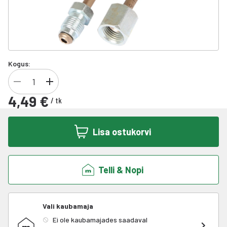
Kogus:
4,49 €
/
tk
Lisa ostukorvi
Telli & Nopi
Vali kaubamaja
Ei ole kaubamajades saadaval