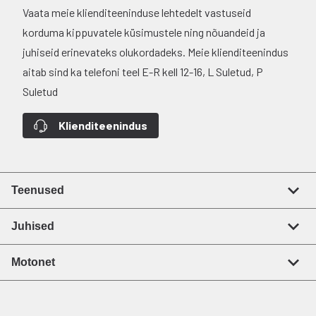
Vaata meie klienditeeninduse lehtedelt vastuseid
korduma kippuvatele küsimustele ning nõuandeid ja
juhiseid erinevateks olukordadeks. Meie klienditeenindus
aitab sind ka telefoni teel E-R kell 12-16, L Suletud, P
Suletud
Klienditeenindus
Teenused
Juhised
Motonet