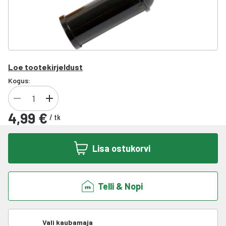
Loe tootekirjeldust
Kogus:
4,99 €
/
tk
Lisa ostukorvi
Telli & Nopi
Vali kaubamaja