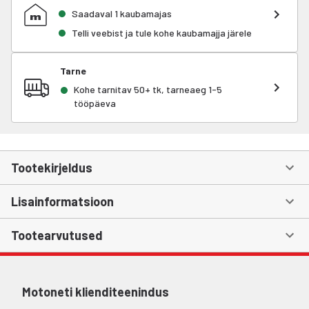
Saadaval 1 kaubamajas
Telli veebist ja tule kohe kaubamajja järele
Tarne
Kohe tarnitav 50+ tk, tarneaeg 1-5
tööpäeva
Tootekirjeldus
Lisainformatsioon
Tootearvutused
Motoneti klienditeenindus