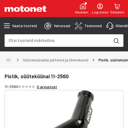
Kaubamaja
Logi sisse
Ostukorv
Vaata tooteid
Varuosad
Teenused
Kliend
Otsinguväli
Otsingutulemused uuenevad trükkimise käigus
Süüteküünalde juhtmed ja ühendused
Pistik, süüteküü
Pistik, süüteküünal 11-2560
Hinnang /5 tähte
11-2560
0 arvustust