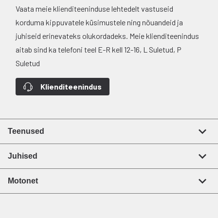
Vaata meie klienditeeninduse lehtedelt vastuseid
korduma kippuvatele küsimustele ning nõuandeid ja
juhiseid erinevateks olukordadeks. Meie klienditeenindus
aitab sind ka telefoni teel E-R kell 12-16, L Suletud, P
Suletud
Klienditeenindus
Teenused
Juhised
Motonet