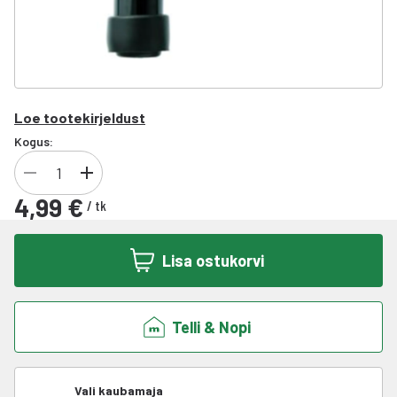
Loe tootekirjeldust
Kogus:
4,99 €
/
tk
Lisa ostukorvi
Telli & Nopi
Vali kaubamaja