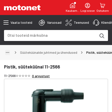
Kaubamaja
Logi sisse
Ostukorv
Vaata tooteid
Varuosad
Teenused
Kliend
Otsinguväli
Otsingutulemused uuenevad trükkimise käigus
Süüteküünalde juhtmed ja ühendused
Pistik, süüteküü
Pistik, süüteküünal 11-2566
Hinnang /5 tähte
11-2566
0 arvustust