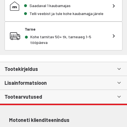
Saadaval 1 kaubamajas
Telli veebist ja tule kohe kaubamajja järele
Tarne
Kohe tarnitav 50+ tk, tarneaeg 1-5
tööpäeva
Tootekirjeldus
Lisainformatsioon
Tootearvutused
Motoneti klienditeenindus