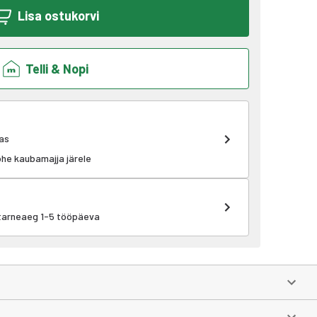
Lisa ostukorvi
Telli & Nopi
as
kohe kaubamajja järele
 tarneaeg 1-5 tööpäeva