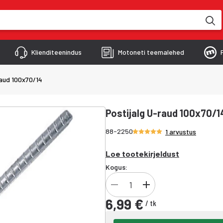
kimise käigus
Klienditeenindus
Motoneti teemalehed
raud 100x70/14
Postijalg U-raud 100x70/1
Hinnang 5/5 tähte
88-2250
1 arvustus
Loe tootekirjeldust
Kogus:
6,99 €
/
tk