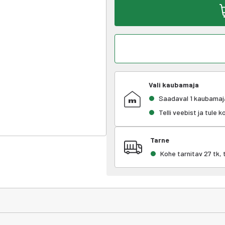
Vali kaubamaja
Saadaval 1 kaubamaj
Telli veebist ja tule 
Tarne
Kohe tarnitav 27 tk,