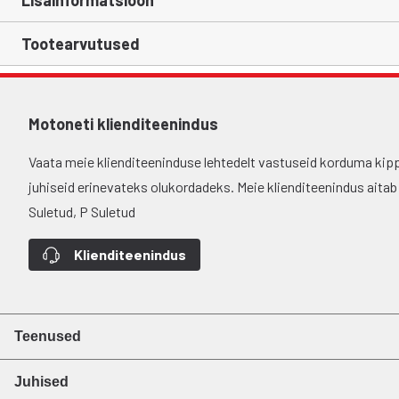
Lisainformatsioon
Tootearvutused
Motoneti klienditeenindus
Vaata meie klienditeeninduse lehtedelt vastuseid korduma kip
juhiseid erinevateks olukordadeks. Meie klienditeenindus aitab si
Suletud, P Suletud
Klienditeenindus
Teenused
Juhised