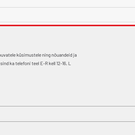
puvatele küsimustele ning nõuandeid ja
nd ka telefoni teel E-R kell 12-16, L