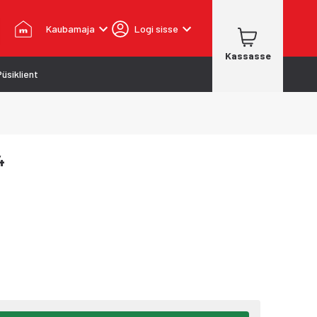
Kaubamaja
Logi sisse
Kassasse
Püsiklient
4