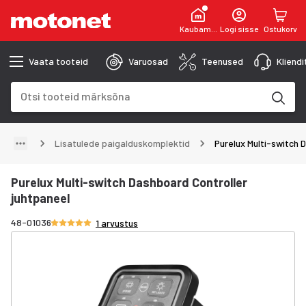
Kaubamaja
Logi sisse
Ostukorv
Vaata tooteid
Varuosad
Teenused
Kliend
Otsinguväli
Otsingutulemused uuenevad trükkimise käigus
Lisatulede paigalduskomplektid
Purelux Multi-switch 
Purelux Multi-switch Dashboard Controller
juhtpaneel
Hinnang 5/5 tähte
48-01036
1 arvustus