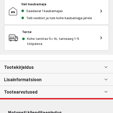
Vali kaubamaja
Saadaval 1 kaubamajas
Telli veebist ja tule kohe kaubamajja järele
Tarne
Kohe tarnitav 5+ tk, tarneaeg 1-5
tööpäeva
Tootekirjeldus
Lisainformatsioon
Tootearvutused
Motoneti klienditeenindus