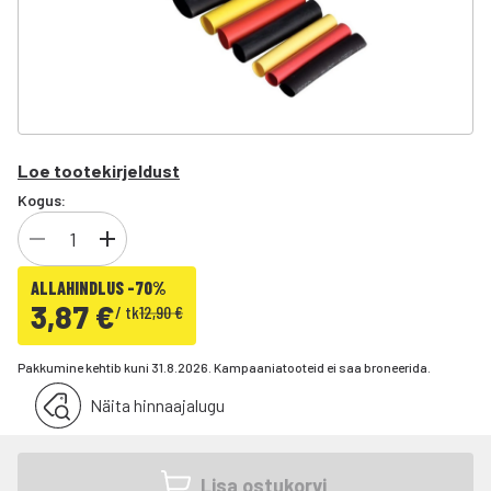
Loe tootekirjeldust
Kogus:
ALLAHINDLUS -70%
3,87 €
/
tk
12,90 €
Pakkumine kehtib kuni 31.8.2026. Kampaaniatooteid ei saa broneerida.
Näita hinnaajalugu
Lisa ostukorvi