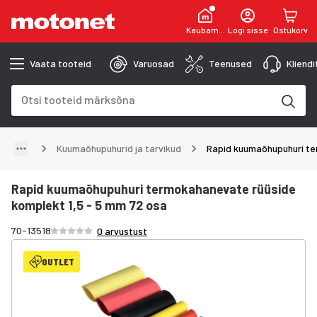
Kaubamaja
Logi sisse
Ostukorv
Vaata tooteid
Varuosad
Teenused
Kliend
Otsinguväli
Otsingutulemused uuenevad trükkimise käigus
Kuumaõhupuhurid ja tarvikud
Rapid kuumaõhupuhuri te
Rapid kuumaõhupuhuri termokahanevate rüüside
komplekt 1,5 - 5 mm 72 osa
Hinnang /5 tähte
70-13518
0 arvustust
OUTLET