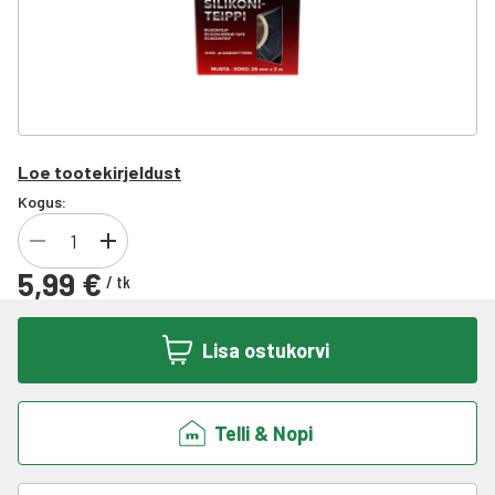
Loe tootekirjeldust
Kogus:
5,99 €
/
tk
Lisa ostukorvi
Telli & Nopi