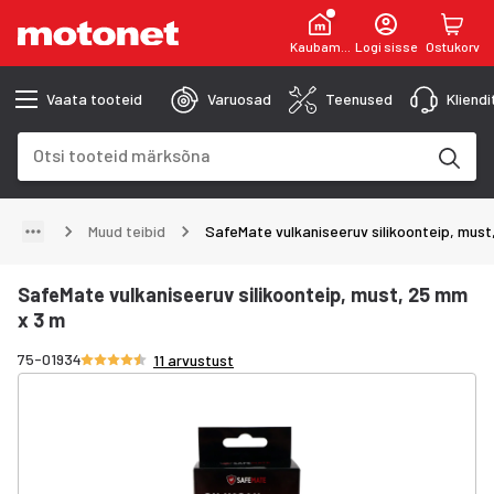
Kaubamaja
Logi sisse
Ostukorv
Vaata tooteid
Varuosad
Teenused
Kliend
Otsinguväli
Otsingutulemused uuenevad trükkimise käigus
Muud teibid
SafeMate vulkaniseeruv silikoonteip, must
SafeMate vulkaniseeruv silikoonteip, must, 25 mm
x 3 m
Hinnang 4.4/5 tähte
75-01934
11 arvustust