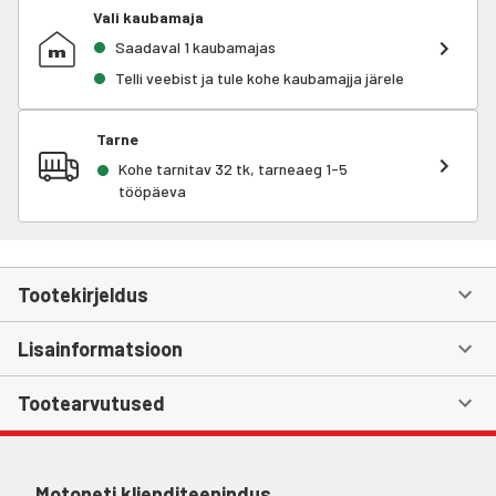
Vali kaubamaja
Saadaval 1 kaubamajas
Telli veebist ja tule kohe kaubamajja järele
Tarne
Kohe tarnitav 32 tk, tarneaeg 1-5
tööpäeva
Tootekirjeldus
Lisainformatsioon
Tootearvutused
Motoneti klienditeenindus