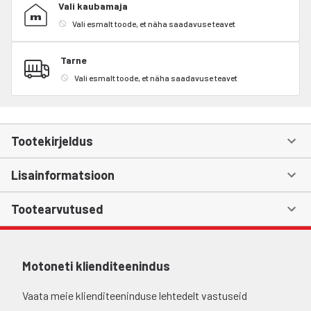
Vali kaubamaja
Vali esmalt toode, et näha saadavuse teavet
Tarne
Vali esmalt toode, et näha saadavuse teavet
Tootekirjeldus
Lisainformatsioon
Tootearvutused
Motoneti klienditeenindus
Vaata meie klienditeeninduse lehtedelt vastuseid