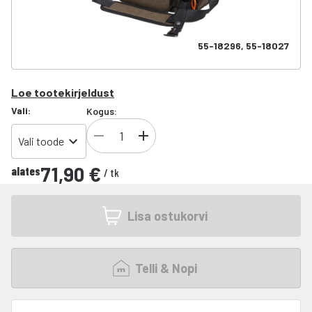
55-18296, 55-18027
Loe tootekirjeldust
Vali
:
Kogus:
Vali toode
71,90 €
alates
/
tk
Lisa ostukorvi
Telli & Nopi