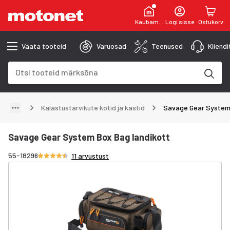
Kaubamaja
Logi sisse
Ostukorv
Vaata tooteid
Varuosad
Teenused
Kliend
Otsinguväli
Otsingutulemused uuenevad trükkimise käigus
Kalastustarvikute kotid ja kastid
Savage Gear System 
Savage Gear System Box Bag landikott
Hinnang 4.7/5 tähte
55-18296
11 arvustust