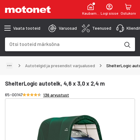
Kaubamaja
Logi sisse
Ostukorv
Vaata tooteid
Varuosad
Teenused
Kliend
Otsinguväli
Otsingutulemused uuenevad trükkimise käigus
Autotelgid ja presendist varjualused
ShelterLogic auto
ShelterLogic autotelk, 4,6 x 3,0 x 2,4 m
Hinnang 4.3/5 tähte
65-00147
136 arvustust