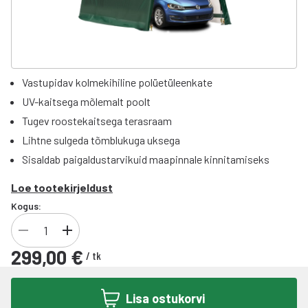
Vastupidav kolmekihiline polüetüleenkate
UV-kaitsega mõlemalt poolt
Tugev roostekaitsega terasraam
Lihtne sulgeda tõmblukuga uksega
Sisaldab paigaldustarvikuid maapinnale kinnitamiseks
Loe tootekirjeldust
Kogus:
299,00 €
/
tk
Lisa ostukorvi