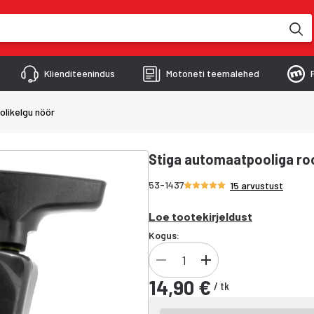
kimise käigus
Klienditeenindus
Motoneti teemalehed
olikelgu nöör
Stiga automaatpooliga roo
Hinnang 4.9/5 tähte
53-1437
15 arvustust
Loe tootekirjeldust
Kogus:
14,90 €
/
tk