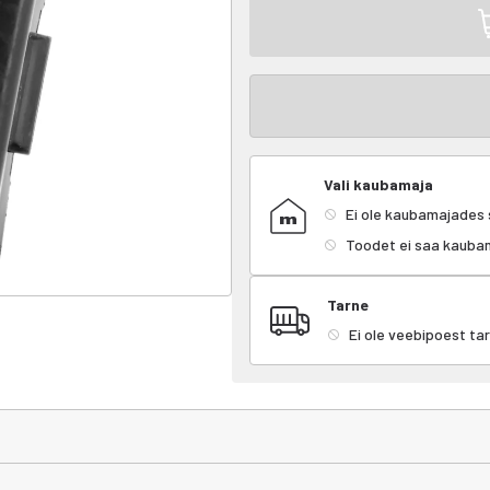
Vali kaubamaja
Ei ole kaubamajades
Toodet ei saa kaubamaj
Tarne
Ei ole veebipoest ta