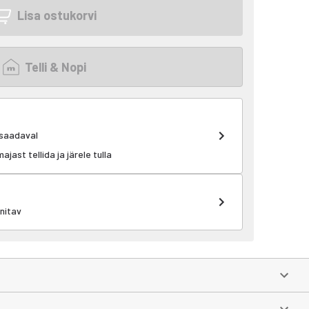
Lisa ostukorvi
Telli & Nopi
 saadaval
ast tellida ja järele tulla
rnitav