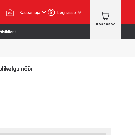
Kaubamaja
Logi sisse
Kassasse
Püsiklient
likelgu nöör