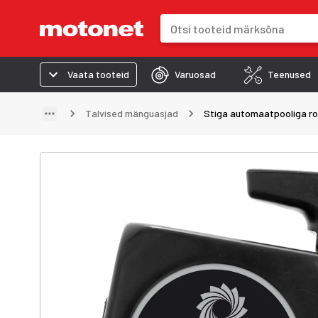
Otsinguväli
Otsingutulemused uuenevad trük
Vaata tooteid
Varuosad
Teenused
Talvised mänguasjad
Stiga automaatpooliga ro