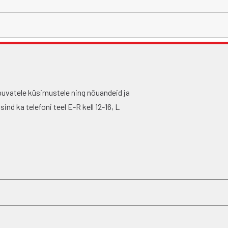
puvatele küsimustele ning nõuandeid ja
nd ka telefoni teel E-R kell 12-16, L