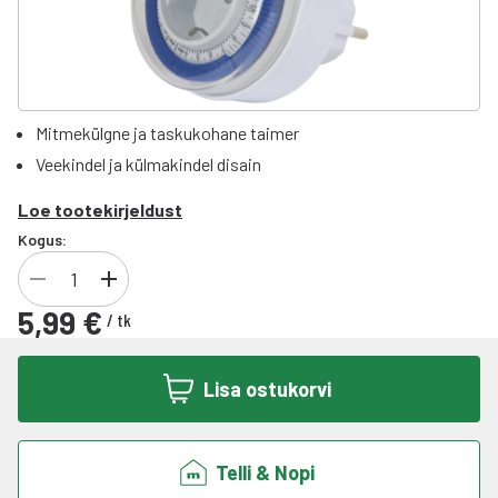
Mitmekülgne ja taskukohane taimer
Veekindel ja külmakindel disain
Loe tootekirjeldust
Kogus:
5,99 €
/
tk
Lisa ostukorvi
Telli & Nopi