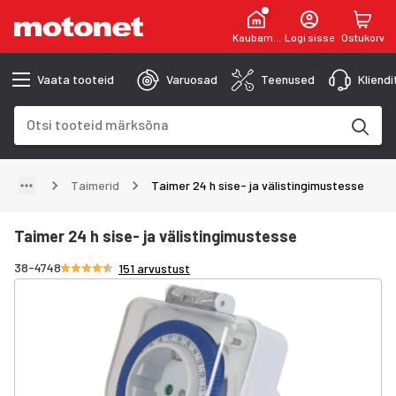
Kaubamaja
Logi sisse
Ostukorv
Vaata tooteid
Varuosad
Teenused
Kliend
Otsinguväli
Otsingutulemused uuenevad trükkimise käigus
Taimerid
Taimer 24 h sise- ja välistingimustesse
Taimer 24 h sise- ja välistingimustesse
Hinnang 4.4/5 tähte
38-4748
151 arvustust