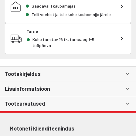
Saadaval 1 kaubamajas
Telli veebist ja tule kohe kaubamajja järele
Tarne
Kohe tarnitav 15 tk, tarneaeg 1-5
tööpäeva
Tootekirjeldus
Lisainformatsioon
Tootearvutused
Motoneti klienditeenindus