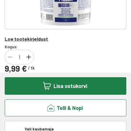
Loe tootekirjeldust
Kogus:
9,99 €
/
tk
Lisa ostukorvi
Telli & Nopi
Vali kaubamaja