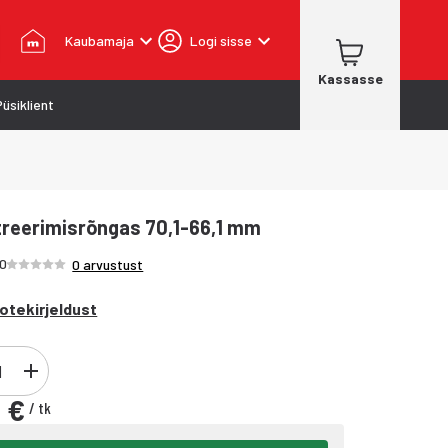
Kaubamaja
Logi sisse
Kassasse
Püsiklient
reerimisrõngas 70,1-66,1 mm
Hinnang /5 tähte
30
0 arvustust
otekirjeldust
 €
/
tk