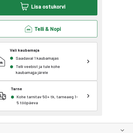
Lisa ostukorvi
Telli & Nopi
Vali kaubamaja
Saadaval 1 kaubamajas
Telli veebist ja tule kohe
kaubamajja järele
Tarne
Kohe tarnitav 50+ tk, tarneaeg 1-
5 tööpäeva