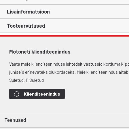
Lisainformatsioon
Tootearvutused
Motoneti klienditeenindus
Vaata meie klienditeeninduse lehtedelt vastuseid korduma kip
juhiseid erinevateks olukordadeks. Meie klienditeenindus aitab si
Suletud, P Suletud
Klienditeenindus
Teenused