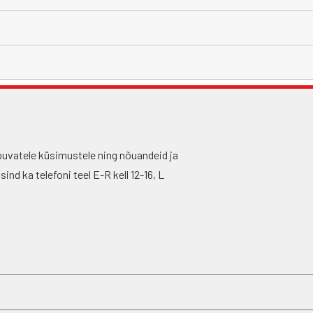
puvatele küsimustele ning nõuandeid ja
nd ka telefoni teel E-R kell 12-16, L