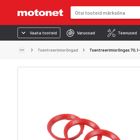
Otsinguväli
Otsingutulemused uuenevad trük
Vaata tooteid
Varuosad
Teenused
Tsentreerimisrõngad
Tsentreerimisrõngas 70,1