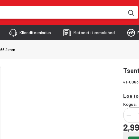
kimise käigus
Klienditeenindus
Motoneti teemalehed
-66,1 mm
Tsent
41-006
Loe to
Kogus:
2,99