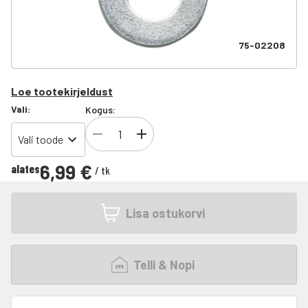
75-02208
Loe tootekirjeldust
Vali
:
Kogus:
Vali toode
6,99 €
alates
/
tk
Lisa ostukorvi
Telli & Nopi