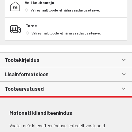
Vali kaubamaja
Vali esmalt toode, et näha saadavuse teavet
Tarne
Vali esmalt toode, et näha saadavuse teavet
Tootekirjeldus
Lisainformatsioon
Tootearvutused
Motoneti klienditeenindus
Vaata meie klienditeeninduse lehtedelt vastuseid