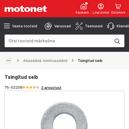
Kaubamaja
Logi sisse
Ostukorv
Vaata tooteid
Varuosad
Teenused
Kliend
Otsinguväli
Otsingutulemused uuenevad trükkimise käigus
Alusseibid, kinnitusseibid
Tsingitud seib
Tsingitud seib
Hinnang 4/5 tähte
75-02208
2 arvustust