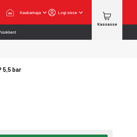
Kaubamaja
Logi sisse
Kassasse
Püsiklient
 5,5 bar