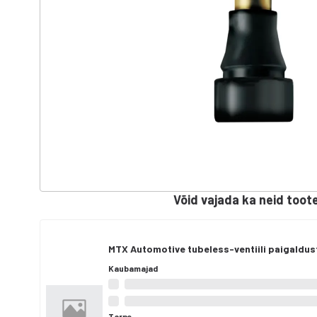
Võid vajada ka neid toot
MTX Automotive tubeless-ventiili paigaldust
Kaubamajad
Tarne