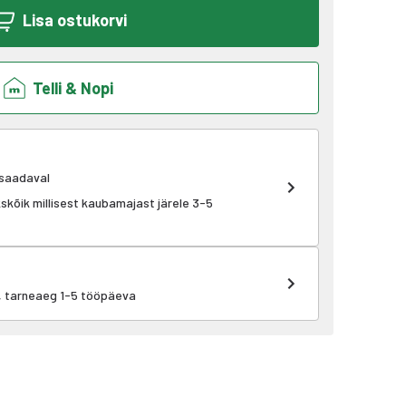
Lisa ostukorvi
Telli & Nopi
 saadaval
ükskõik millisest kaubamajast järele 3-5
k, tarneaeg 1-5 tööpäeva