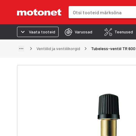
Otsinguväli
Otsingutulemused uuenevad trük
Vaata tooteid
Varuosad
Teenused
Ventiilid ja ventiilikorgid
Tubeless-ventiil TR 600