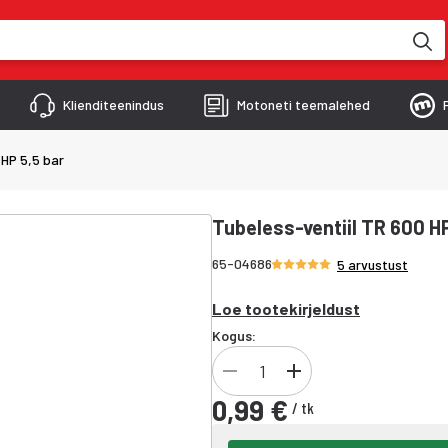
kimise käigus
Klienditeenindus
Motoneti teemalehed
 HP 5,5 bar
Tubeless-ventiil TR 600 HP
Hinnang 4.8/5 tähte
65-04686
5 arvustust
Loe tootekirjeldust
Kogus:
0,99 €
/
tk