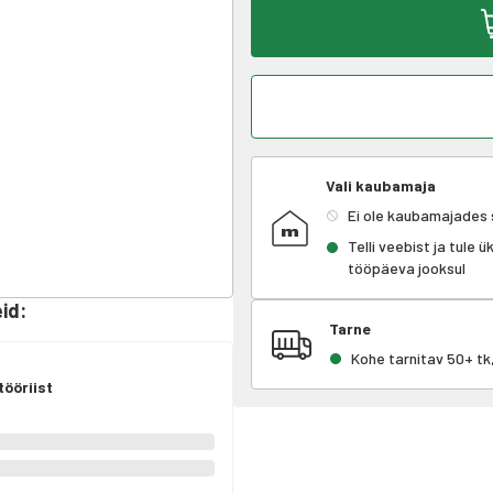
Vali kaubamaja
Ei ole kaubamajades
Telli veebist ja tule 
tööpäeva jooksul
eid
:
Tarne
Kohe tarnitav 50+ t
ööriist