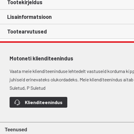
Tootekirjeldus
Lisainformatsioon
Tootearvutused
Motoneti klienditeenindus
Vaata meie klienditeeninduse lehtedelt vastuseid korduma kip
juhiseid erinevateks olukordadeks. Meie klienditeenindus aitab si
Suletud, P Suletud
Klienditeenindus
Teenused