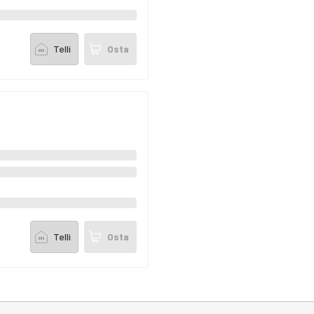
Telli
Osta
Telli
Osta