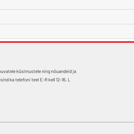
puvatele küsimustele ning nõuandeid ja
nd ka telefoni teel E-R kell 12-16, L