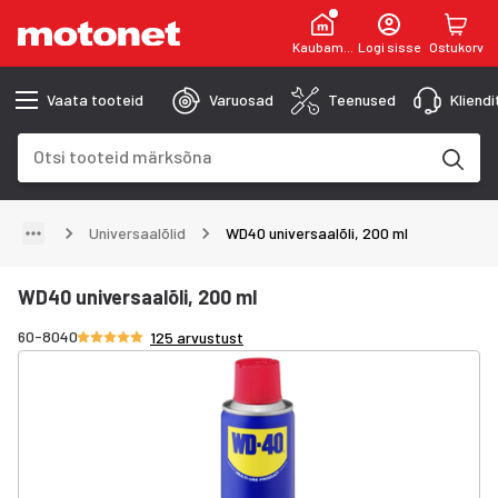
Kaubamaja
Logi sisse
Ostukorv
Vaata tooteid
Varuosad
Teenused
Kliend
Otsinguväli
Otsingutulemused uuenevad trükkimise käigus
Universaalõlid
WD40 universaalõli, 200 ml
WD40 universaalõli, 200 ml
Hinnang 4.8/5 tähte
60-8040
125 arvustust