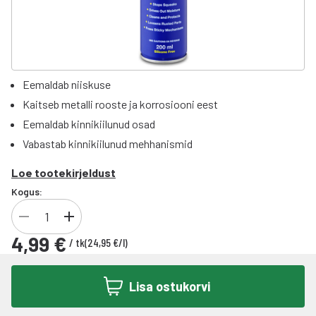
Eemaldab niiskuse
Kaitseb metalli rooste ja korrosiooni eest
Eemaldab kinnikiilunud osad
Vabastab kinnikiilunud mehhanismid
Loe tootekirjeldust
Kogus:
4,99 €
/
tk
(
24,95 €
/
l
)
Lisa ostukorvi