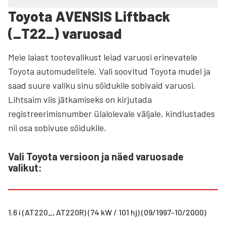
Toyota AVENSIS Liftback
(_T22_) varuosad
Meie laiast tootevalikust leiad varuosi erinevatele
Toyota automudelitele. Vali soovitud Toyota mudel ja
saad suure valiku sinu sõidukile sobivaid varuosi.
Lihtsaim viis jätkamiseks on kirjutada
registreerimisnumber ülalolevale väljale, kindlustades
nii osa sobivuse sõidukile.
Vali Toyota versioon ja näed varuosade
valikut
:
1.6 i (AT220_, AT220R) (74 kW / 101 hj) (09/1997-10/2000)