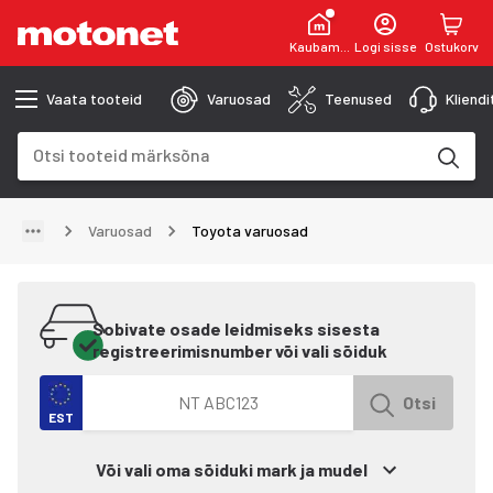
Kaubamaja
Logi sisse
Ostukorv
Vaata tooteid
Varuosad
Teenused
Kliend
Otsinguväli
Otsingutulemused uuenevad trükkimise käigus
Varuosad
Toyota varuosad
Sobivate osade leidmiseks sisesta
registreerimisnumber või vali sõiduk
Otsi autot registreerimisnumbri järgi
Otsi
EST
Või vali oma sõiduki mark ja mudel